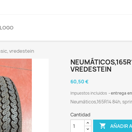
ÁLOGO
sic, vredestein
NEUMÁTICOS,165R1
VREDESTEIN
60,50 €
Impuestos incluidos
entrega en 
Neumáticos,165R14 84h, sprin
Cantidad

AÑADIR 