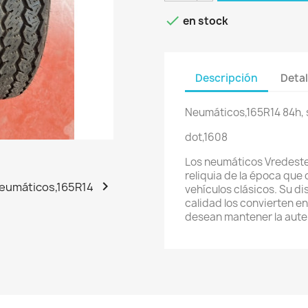

en stock
Descripción
Detal
Neumáticos,165R14 84h, s
dot,1608
Los neumáticos Vredeste
reliquia de la época que c

vehículos clásicos. Su di
calidad los convierten e
desean mantener la aute