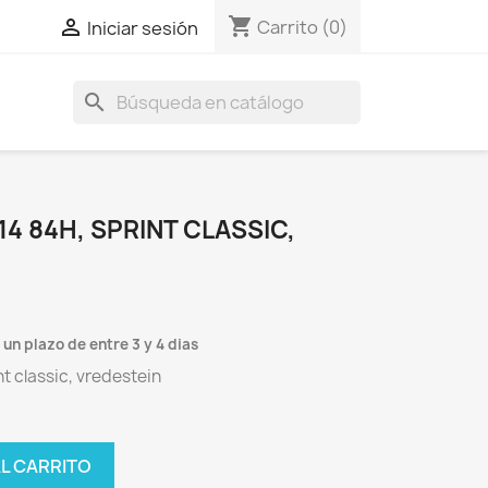
shopping_cart

Carrito
(0)
Iniciar sesión
search
4 84H, SPRINT CLASSIC,
un plazo de entre 3 y 4 dias
t classic, vredestein
AL CARRITO