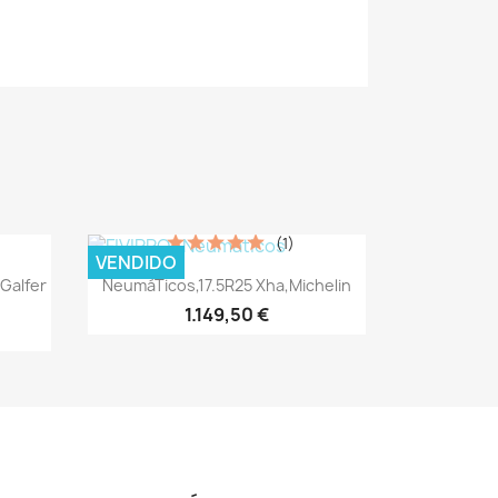
(1)
VENDIDO
Vista rápida

 Galfer
NeumáTicos,17.5R25 Xha,Michelin
1.149,50 €