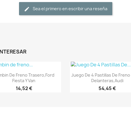
Sea el primero en escribir una reseña
INTERESAR
Vista rápida
Vista rápida


bin De Freno Trasero,Ford
Juego De 4 Pastillas De Freno
Fiesta Y Van
Delanteras,Audi
14,52 €
54,45 €