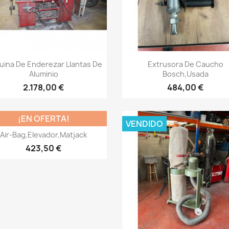
Vista rápida
Vista rápida


ina De Enderezar Llantas De
Extrusora De Caucho
Aluminio
Bosch,usada
2.178,00 €
484,00 €
¡EN OFERTA!
VENDIDO
Vista rápida

Air-Bag,Elevador,Matjack
423,50 €