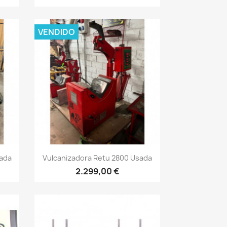
VENDIDO
Vista rápida

sada
Vulcanizadora Retu 2800 Usada
2.299,00 €