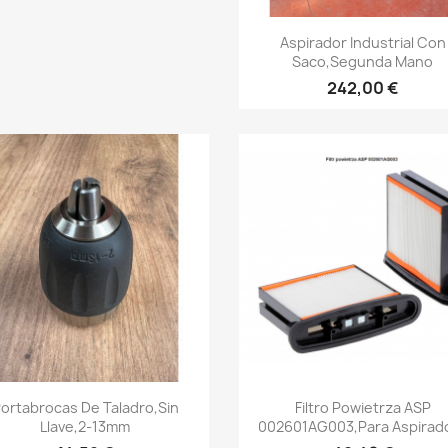
Vista rápida

Aspirador Industrial Con
Saco,segunda Mano
242,00 €
Vista rápida
Vista rápida


ortabrocas De Taladro,sin
Filtro Powietrza ASP
Llave,2-13mm
002601AG003,para Aspirad