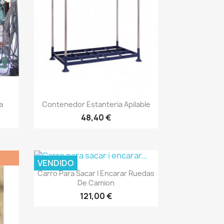
Vista rápida

a
Contenedor Estanteria Apilable
48,40 €
VENDIDO
Vista rápida

Carro Para Sacar I Encarar Ruedas
De Camion
121,00 €