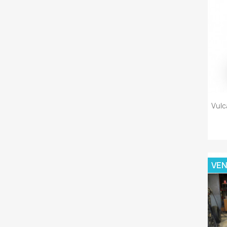
Vulc
VEN