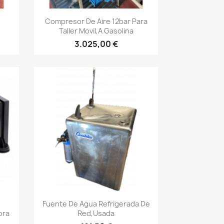
Vista rápida

Compresor De Aire 12bar Para
Taller Movil,a Gasolina
3.025,00 €
Vista rápida

Fuente De Agua Refrigerada De
ora
Red,Usada