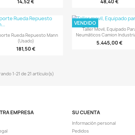
14,52 €
48,40 €
VENDIDO
Vista rápida

Taller Movil, Equipado Par
Vista rápida

Neumáticos Camion Industri
porte Rueda Repuesto Mann
(Usado)
5.445,00 €
181,50 €
ando 1-21 de 21 artículo(s)
TRA EMPRESA
SU CUENTA
Información personal
egal
Pedidos