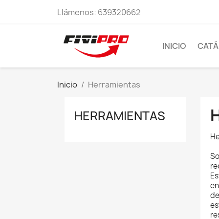
Llámenos:
639320662
INICIO
CAT
Inicio
Herramientas
HERRAMIENTAS
He
So
re
Es
en
de
es
re