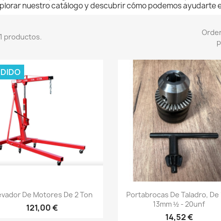
plorar nuestro catálogo y descubrir cómo podemos ayudarte e
Orde
1 productos.
p
DIDO
Vista rápida
Vista rápida


evador De Motores De 2 Ton
Portabrocas De Taladro, De 
13mm ½ - 20unf
121,00 €
14,52 €