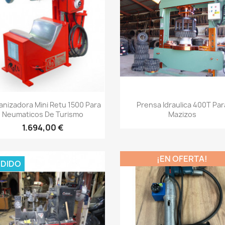
Vista rápida
Vista rápida


anizadora Mini Retu 1500 Para
Prensa Idraulica 400T Par
Neumaticos De Turismo
Mazizos
1.694,00 €
¡EN OFERTA!
DIDO