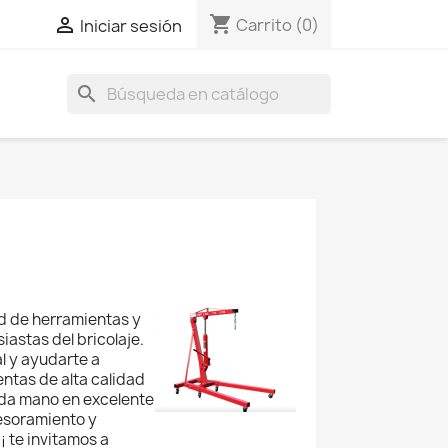
shopping_cart

Carrito
(0)
Iniciar sesión
search
ad de herramientas y
astas del bricolaje.
l y ayudarte a
ntas de alta calidad
da mano en excelente
esoramiento y
¡ te invitamos a