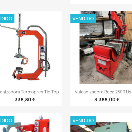
DIDO
VENDIDO
Vista rápida
Vista rápida


canizadora Termopres Tip Top
Vulcanizadora Reca 2500 U
338,80 €
3.388,00 €
DIDO
VENDIDO