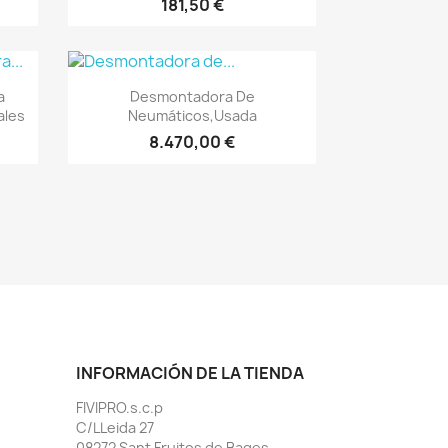
181,50 €
Vista rápida

a
Desmontadora De
ales
Neumáticos,usada
8.470,00 €
INFORMACIÓN DE LA TIENDA
FIVIPRO.s.c.p
C/LLeida 27
08272 Sant Fruitos de Bages