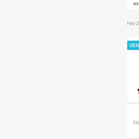
ex
Hay 2
VEN
El