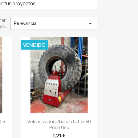
n tus proyectos!
nar

Relevancia
or:
VENDIDO
Vista rápida

1,5-
Vulcanizadora Ibasan Latex 50
Poco Uso
1,21 €