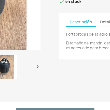

en stock
Descripción
Detal
Portabrocas de Taladro,
El tamaño del mandril de
es adecuado para broca
