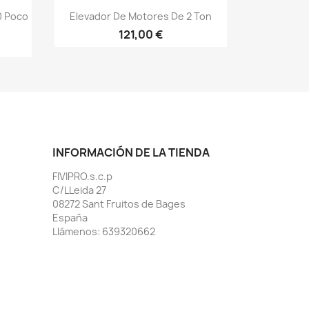
Vista rápida

0 Poco
Elevador De Motores De 2 Ton
121,00 €
INFORMACIÓN DE LA TIENDA
FIVIPRO.s.c.p
C/LLeida 27
08272 Sant Fruitos de Bages
España
Llámenos:
639320662