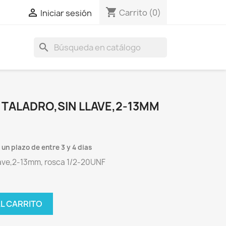
shopping_cart

Carrito
(0)
Iniciar sesión
search
TALADRO,SIN LLAVE,2-13MM
un plazo de entre 3 y 4 dias
lave,2-13mm, rosca 1/2-20UNF
AL CARRITO