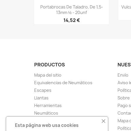
Vista rápida

Portabrocas De Taladro, De 1,5-
Vulc
13mm ½ - 20unf
14,52 €
PRODUCTOS
NUES
Mapa del sitio
Envío
Equivalencias de Neumáticos
Aviso l
Escapes
Polític
Llantas
Sobre
Herramientas
Pago 
Neumáticos
Conta
Pastillas De Freno
Mapa d
Esta página web usa cookies
Parches Tap-Rap
Políti