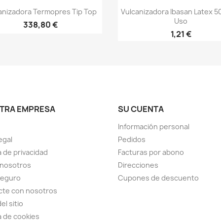
Vista rápida
Vista rápida


anizadora Termopres Tip Top
Vulcanizadora Ibasan Latex 5
Uso
338,80 €
1,21 €
TRA EMPRESA
SU CUENTA
Información personal
egal
Pedidos
a de privacidad
Facturas por abono
 nosotros
Direcciones
seguro
Cupones de descuento
cte con nosotros
el sitio
ca de cookies