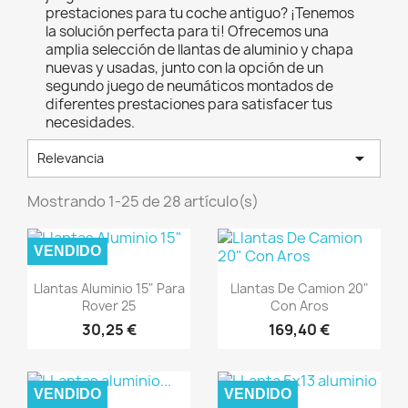
prestaciones para tu coche antiguo? ¡Tenemos
la solución perfecta para ti! Ofrecemos una
amplia selección de llantas de aluminio y chapa
nuevas y usadas, junto con la opción de un
segundo juego de neumáticos montados de
diferentes prestaciones para satisfacer tus
necesidades.

Relevancia
Mostrando 1-25 de 28 artículo(s)
VENDIDO
Vista rápida
Vista rápida


Llantas Aluminio 15" Para
Llantas De Camion 20"
Rover 25
Con Aros
30,25 €
169,40 €
VENDIDO
VENDIDO