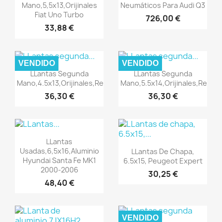
Mano,5,5x13,orijinales
Neumáticos Para Audi Q3
Fiat Uno Turbo
726,00 €
33,88 €
VENDIDO
VENDIDO
Vista rápida
Vista rápida


LLantas Segunda
LLantas Segunda
Mano,4.5x13,orijinales,Renault
Mano,5.5x14,orijinales,Renaul
36,30 €
36,30 €
Vista rápida

LLantas
Vista rápida

Usadas,6,5x16,aluminio
LLantas De Chapa,
Hyundai Santa Fe MK1
6.5x15, Peugeot Expert
2000-2006
30,25 €
48,40 €
VENDIDO