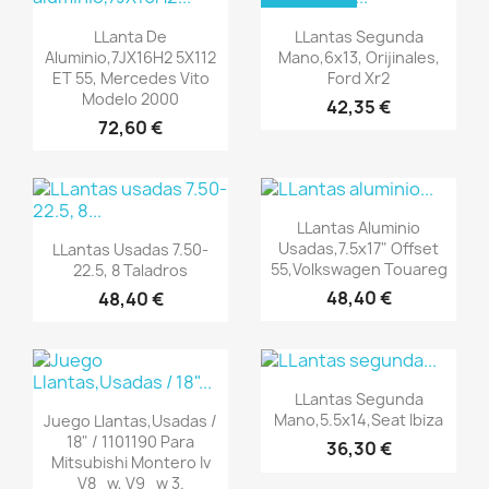
Vista rápida
Vista rápida


LLanta De
LLantas Segunda
Aluminio,7JX16H2 5X112
Mano,6x13, Orijinales,
ET 55, Mercedes Vito
Ford Xr2
Modelo 2000
42,35 €
72,60 €
Vista rápida

LLantas Aluminio
Vista rápida

Usadas,7.5x17" Offset
LLantas Usadas 7.50-
55,volkswagen Touareg
22.5, 8 Taladros
48,40 €
48,40 €
Vista rápida

LLantas Segunda
Vista rápida

Mano,5.5x14,Seat Ibiza
Juego Llantas,Usadas /
18" / 1101190 Para
36,30 €
Mitsubishi Montero Iv
V8_w, V9_w 3.