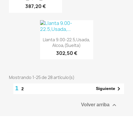
387,20 €
Vista rápida

Llanta 9.00-22.5,Usada,
Alcoa,(Suelta)
302,50 €
Mostrando 1-25 de 28 artículo(s)
1

Siguiente
2

Volver arriba