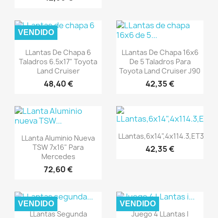
VENDIDO
Vista rápida
Vista rápida


LLantas De Chapa 6
LLantas De Chapa 16x6
Taladros 6.5x17" Toyota
De 5 Taladros Para
Land Cruiser
Toyota Land Cruiser J90
48,40 €
42,35 €
Vista rápida

Vista rápida

LLantas,6x14",4x114.3,ET38,F
LLanta Aluminio Nueva
TSW 7x16" Para
42,35 €
Mercedes
72,60 €
VENDIDO
VENDIDO
Vista rápida
Vista rápida


LLantas Segunda
Juego 4 LLantas I