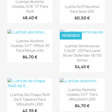
Vista rápida

LLantas Aluminio
Vista rápida

Usadas,7x16" 5T Para
LLanta 5x13 Aluminio
Audi
Para Seat 600
48,40 €
60,50 €
VENDIDO
Vista rápida

LLantas Aluminio
Vista rápida

Usadas,7x17" Offset 30
LLantas Seminuevas
Para Nissan 4X4
5.5x16" /33 Para Land
Rover Defender 90 110
84,70 €
Series
54,45 €
Vista rápida

LLantas Aluminio
Vista rápida

Usadas,7x17" Para
LLantas De Chapa 16x6
Mitsubishi L200
De 6 Taladros Para
Mitsubishi.L200
84,70 €
42,35 €