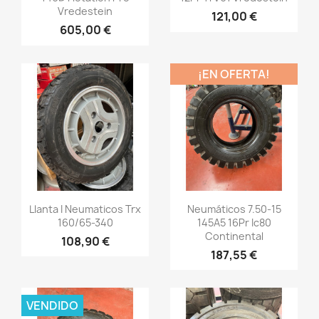
Vredestein
121,00 €
605,00 €
¡EN OFERTA!
Vista rápida
Vista rápida


Llanta I Neumaticos Trx
Neumáticos 7.50-15
160/65-340
145A5 16Pr Ic80
Continental
108,90 €
187,55 €
VENDIDO