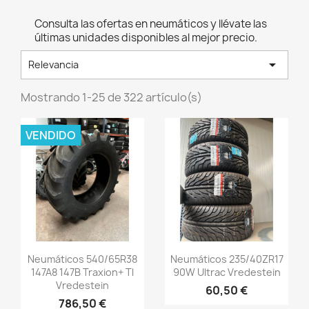
Consulta las ofertas en neumáticos y llévate las
últimas unidades disponibles al mejor precio.

Relevancia
Mostrando 1-25 de 322 artículo(s)
VENDIDO
Vista rápida
Vista rápida


Neumáticos 540/65R38
Neumáticos 235/40ZR17
147A8 147B Traxion+ Tl
90W Ultrac Vredestein
Vredestein
60,50 €
786,50 €