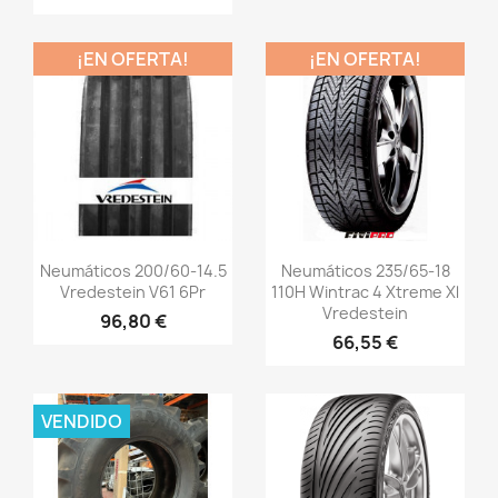
¡EN OFERTA!
¡EN OFERTA!
Vista rápida
Vista rápida


Neumáticos 200/60-14.5
Neumáticos 235/65-18
Vredestein V61 6Pr
110H Wintrac 4 Xtreme Xl
Vredestein
96,80 €
66,55 €
VENDIDO