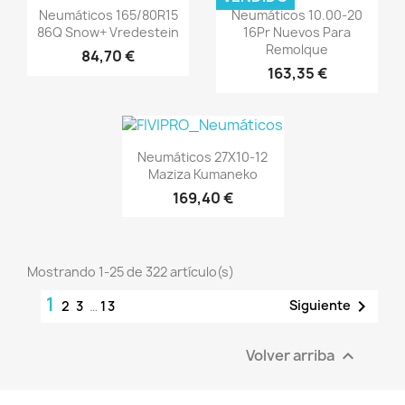
Vista rápida
Vista rápida


Neumáticos 165/80R15
Neumáticos 10.00-20
86Q Snow+ Vredestein
16Pr Nuevos Para
Remolque
84,70 €
163,35 €
Vista rápida

Neumáticos 27X10-12
Maziza Kumaneko
169,40 €
Mostrando 1-25 de 322 artículo(s)
1

Siguiente
2
3
…
13
Volver arriba
