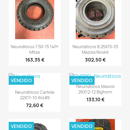
Vista rápida
Vista rápida


Neumáticos 7.50-15 14Pr
Neumáticos 8.25X15-33
Mitas
Maziza Noskit
163,35 €
302,50 €
VENDIDO
VENDIDO
Vista rápida

Neumáticos Maxxis
Vista rápida

26X12-12 Bighorn
Neumáticos Carlisle
22X11-10 At489
133,10 €
72,60 €
VENDIDO
VENDIDO