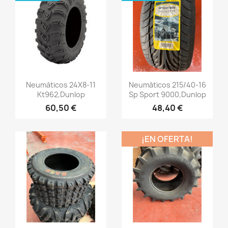
Vista rápida
Vista rápida


Neumáticos 24X8-11
Neumáticos 215/40-16
Kt962,Dunlop
Sp Sport 9000,Dunlop
60,50 €
48,40 €
¡EN OFERTA!