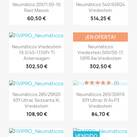
Vista rápida
Vista rápida


Neumático 20X11.00-10
Neumáticos 540/65R24
Raxr,Maxxis
Vredestein
60,50 €
514,25 €
(1)
¡EN OFERTA!
Vista rápida
Vista rápida


Neumáticos Vredestein
Neumáticos
19.0/45-17,10Pr Tl
Vredestein,500/50-17,
Ackerwagen
10PR Aw Vredestein
302,50 €
302,50 €
(1)
Vista rápida
Vista rápida


Neumáticos 285/25R20
Neumáticos 265/30R19
93Y Ultrac Sessanta Xl,
93Y Ultrac Xl Av P3
Vredestein
Vredestein
108,90 €
84,70 €
VENDIDO