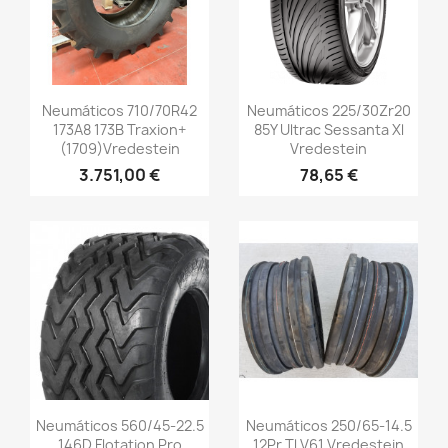
Vista rápida
Vista rápida


Neumáticos 710/70R42
Neumáticos 225/30Zr20
173A8 173B Traxion+
85Y Ultrac Sessanta Xl
(1709)Vredestein
Vredestein
3.751,00 €
78,65 €
Vista rápida
Vista rápida


Neumáticos 560/45-22.5
Neumáticos 250/65-14.5
146D Flotation Pro
12Pr Tl V61 Vredestein