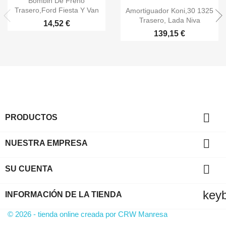
Bombin De Freno

Vista rápida
Trasero,Ford Fiesta Y Van
Amortiguador Koni,30 1325
Trasero, Lada Niva
14,52 €
139,15 €

PRODUCTOS

NUESTRA EMPRESA

SU CUENTA
key
INFORMACIÓN DE LA TIENDA
© 2026 - tienda online creada por
CRW Manresa