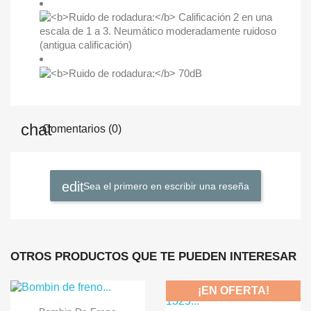
Comentarios (0)
Sea el primero en escribir una reseña
OTROS PRODUCTOS QUE TE PUEDEN INTERESAR
¡EN OFERTA!

Vista rápida