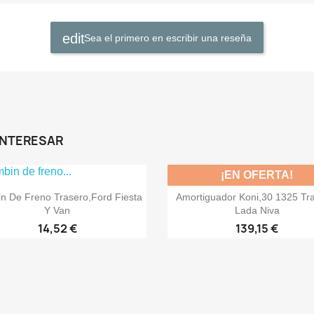
Sea el primero en escribir una reseña
INTERESAR
¡EN OFERTA!


Vista rápida
Vista rápida
n De Freno Trasero,Ford Fiesta
Amortiguador Koni,30 1325 Tr
Y Van
Lada Niva
14,52 €
139,15 €