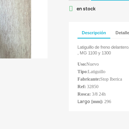

en stock
Descripción
Detall
Latiguillo de freno delanter
, MG 1100 y 1300
Uso:
Nuevo
Tipo
:
Latiguillo
Fabricante:
Stop Iberica
Ref:
32850
Rosca:
3/8 24h
Largo
[mm]:
296