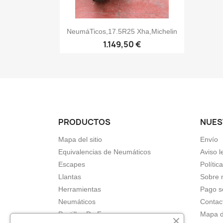

Vista rápida
NeumáTicos,17.5R25 Xha,Michelin
1.149,50 €
PRODUCTOS
NUES
Mapa del sitio
Envío
Equivalencias de Neumáticos
Aviso l
Escapes
Polític
Llantas
Sobre 
Herramientas
Pago s
Neumáticos
Contac
Pastillas De Freno
Mapa de