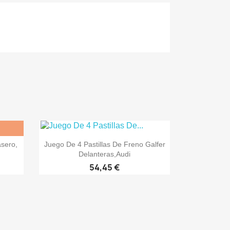

Vista rápida
asero,
Juego De 4 Pastillas De Freno Galfer
Delanteras,Audi
54,45 €