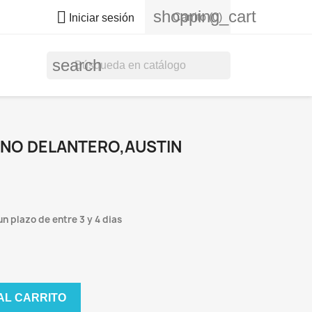
shopping_cart

Carrito
(0)
Iniciar sesión
search
ENO DELANTERO,AUSTIN
n plazo de entre 3 y 4 dias
AL CARRITO