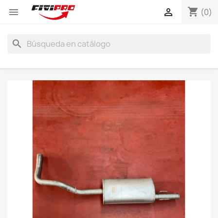
shopping_cart


(0)
search