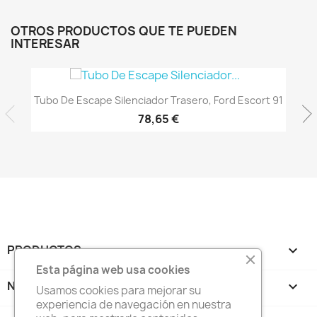
OTROS PRODUCTOS QUE TE PUEDEN
INTERESAR
Vista rápida

Tubo De Escape Silenciador Trasero, Ford Escort 91
78,65 €
PRODUCTOS

Esta página web usa cookies
NUESTRA EMPRESA

Usamos cookies para mejorar su
experiencia de navegación en nuestra