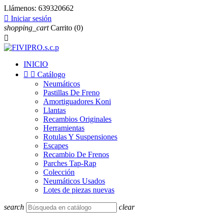
Llámenos:
639320662

Iniciar sesión
shopping_cart
Carrito
(0)

INICIO


Catálogo
Neumáticos
Pastillas De Freno
Amortiguadores Koni
Llantas
Recambios Originales
Herramientas
Rotulas Y Suspensiones
Escapes
Recambio De Frenos
Parches Tap-Rap
Colección
Neumáticos Usados
Lotes de piezas nuevas
search
clear