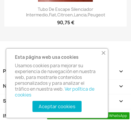
Vista rápida

Tubo De Escape Silenciador
Intermedio,Fiat,Citroen,Lancia,Peugeot
90,75 €
Esta página web usa cookies
Usamos cookies para mejorar su
PRODUCTOS

experiencia de navegación en nuestra
web, para mostrarle contenidos
personalizados y para analizar el
NUESTRA EMPRESA

tráfico en nuestra web.
Ver política de
cookies
SU CUENTA

Aceptar cookies
INFORMACIÓN DE LA TIENDA
keyboard_arrow_down
Contacta con nosotros a través de WhatsApp
© 2026 - tienda online creada por
CRW Manresa