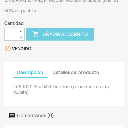
13/80R20,153/149J, Firestone,neumatico usada, (suelta)
60% de pastilla
Cantidad

AÑADIR AL CARRITO

VENDIDO
Descripción
Detalles del producto
13/80R20,153/149J, Firestone,neumatico usada,
(suelta)
Comentarios (0)