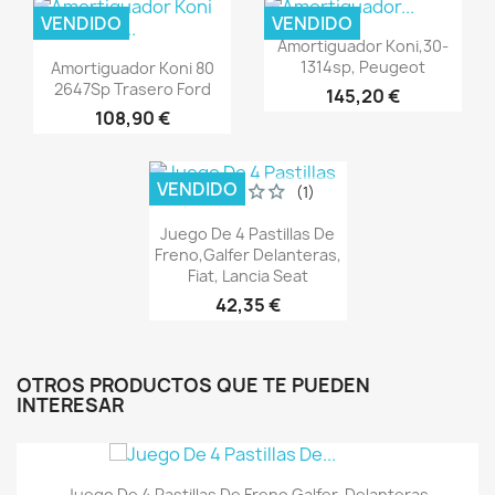
VENDIDO
VENDIDO
Vista rápida

Amortiguador Koni,30-
Vista rápida

1314sp, Peugeot
Amortiguador Koni 80
2647Sp Trasero Ford
145,20 €
108,90 €
VENDIDO
(1)
Vista rápida

Juego De 4 Pastillas De
Freno,Galfer Delanteras,
Fiat, Lancia Seat
42,35 €
OTROS PRODUCTOS QUE TE PUEDEN
INTERESAR
Vista rápida

Juego De 4 Pastillas De Freno Galfer, Delanteras