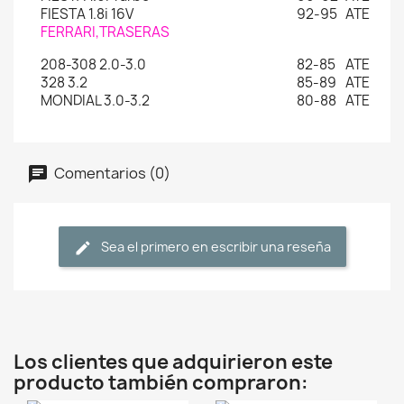
FIESTA 1.8i 16V
92-95
ATE
FERRARI,TRASERAS
208-308 2.0-3.0
82-85
ATE
328 3.2
85-89
ATE
MONDIAL 3.0-3.2
80-88
ATE
Comentarios (0)
Sea el primero en escribir una reseña
Los clientes que adquirieron este
producto también compraron: