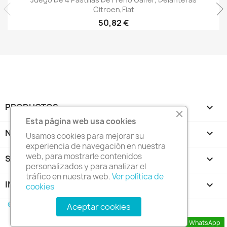
Citroen,Fiat
50,82 €
PRODUCTOS

Esta página web usa cookies
NUESTRA EMPRESA

Usamos cookies para mejorar su
experiencia de navegación en nuestra
web, para mostrarle contenidos
SU CUENTA

personalizados y para analizar el
tráfico en nuestra web.
Ver política de
INFORMACIÓN DE LA TIENDA
keyboard_arrow_down
cookies
© 2026 - tienda online creada por
CRW Manresa
Aceptar cookies
Contacta con nosotros a través de WhatsApp