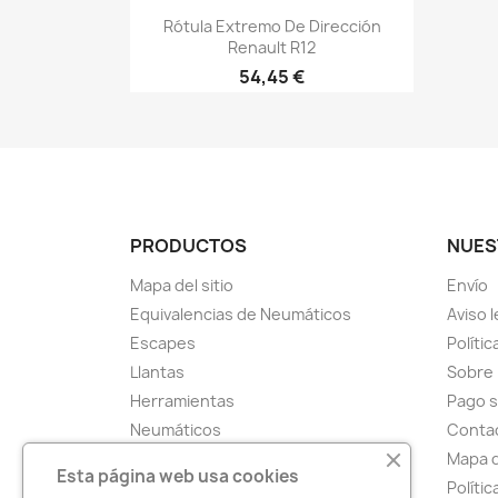
Vista rápida

Rótula Extremo De Dirección
Renault R12
54,45 €
PRODUCTOS
NUES
Mapa del sitio
Envío
Equivalencias de Neumáticos
Aviso l
Escapes
Polític
Llantas
Sobre
Herramientas
Pago 
Neumáticos
Conta
Pastillas De Freno
Mapa d
Esta página web usa cookies
Parches Tap-Rap
Políti