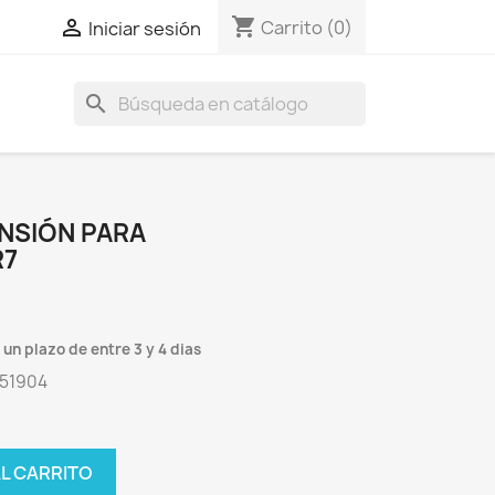
shopping_cart

Carrito
(0)
Iniciar sesión
search
NSIÓN PARA
R7
un plazo de entre 3 y 4 dias
551904
AL CARRITO