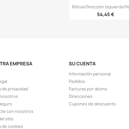
Vista rápida

Rótula Dirección Izquierda 
54,45 €
TRA EMPRESA
SU CUENTA
Información personal
egal
Pedidos
a de privacidad
Facturas por abono
 nosotros
Direcciones
seguro
Cupones de descuento
cte con nosotros
el sitio
ca de cookies