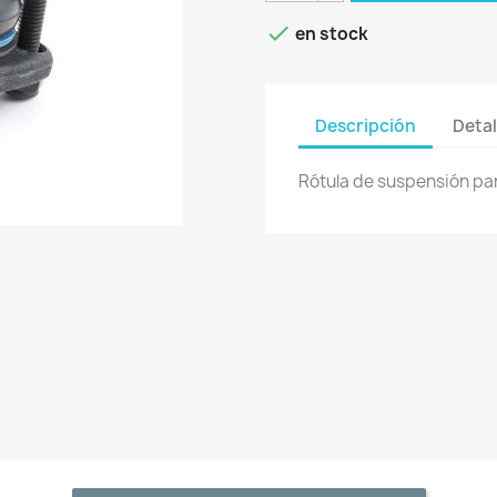

en stock
Descripción
Detal
Rótula de suspensión pa