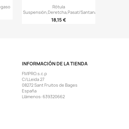
Vista rápida

Pegaso
Rótula
Suspensión,Deretcha,Pasat/Santana/Varian
18,15 €
INFORMACIÓN DE LA TIENDA
FIVIPRO.s.c.p
C/LLeida 27
08272 Sant Fruitos de Bages
España
Llámenos:
639320662