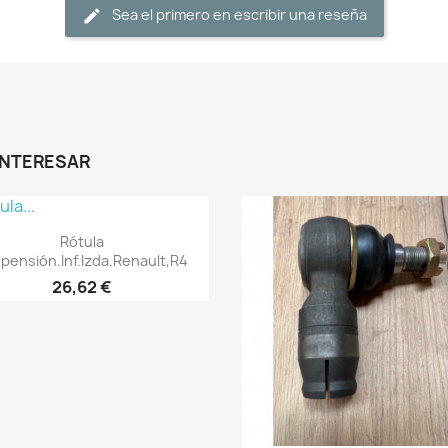
Sea el primero en escribir una reseña
INTERESAR
Vista rápida

Rótula
pensión.Inf.Izda.Renault,R4
26,62 €